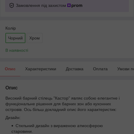
Замовлення під захистом
Колір
Чорний
Хром
В наявності
Опис
Характеристики
Доставка
Оплата
Умови п
Опис
Високий барний стілець "Кастор" являє собою елегантне і
функціональне рішення для барних зон або кухонних
островів. Ось більш докладний опис його характеристик:
Дизайн:
Стильний дизайн з вираженою атмосферою
старовини.