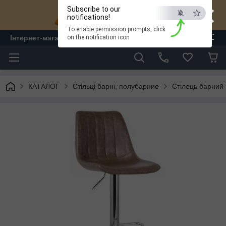
×
Subscribe to our
notifications!
To enable permission prompts, click
ESC
Інтернет-магазин "ЛАМ" - меблі
on the notification icon
КАТАЛОГ
Стільці барні, полубарние
Стілець барний 