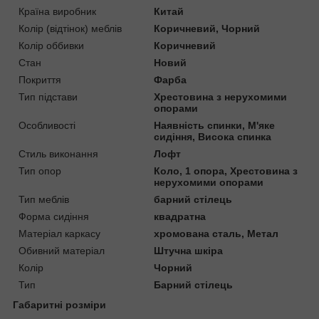
Країна виробник
Китай
Колір (відтінок) меблів
Коричневий, Чорний
Колір оббивки
Коричневий
Стан
Новий
Покриття
Фарба
Тип підстави
Хрестовина з нерухомими
опорами
Особливості
Наявність спинки, М'яке
сидіння, Висока спинка
Стиль виконання
Лофт
Тип опор
Коло, 1 опора, Хрестовина з
нерухомими опорами
Тип меблів
барний стілець
Форма сидіння
квадратна
Матеріал каркасу
хромована сталь, Метал
Обивний матеріал
Штучна шкіра
Колір
Чорний
Тип
Барний стілець
Габаритні розміри