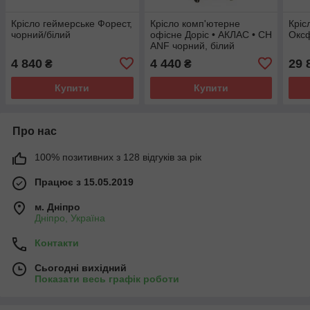
Крісло геймерське Форест,
Крісло комп'ютерне
Кріс
чорний/білий
офісне Доріс • АКЛАС • CH
Оксф
ANF чорний, білий
4 840
4 440
29 
₴
₴
Купити
Купити
Про нас
100% позитивних з 128 відгуків за рік
Працює з 15.05.2019
м. Дніпро
Дніпро, Україна
Контакти
Сьогодні вихідний
Показати весь графік роботи