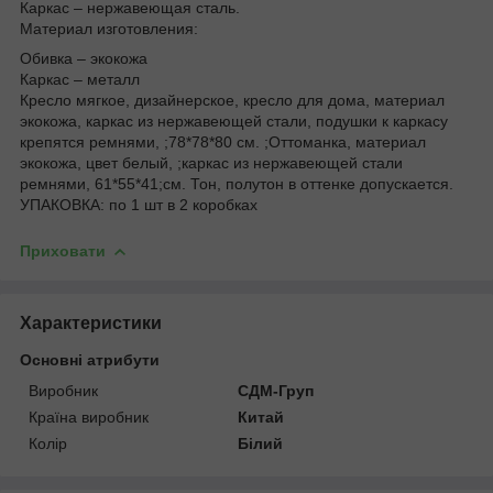
Каркас – нержавеющая сталь.
Материал изготовления:
Обивка – экокожа
Каркас – металл
Кресло мягкое, дизайнерское, кресло для дома, материал
экокожа, каркас из нержавеющей стали, подушки к каркасу
крепятся ремнями, ;78*78*80 см. ;Оттоманка, материал
экокожа, цвет белый, ;каркас из нержавеющей стали
ремнями, 61*55*41;см. Тон, полутон в оттенке допускается.
УПАКОВКА: по 1 шт в 2 коробках
Приховати
Характеристики
Основні атрибути
Виробник
СДМ-Груп
Країна виробник
Китай
Колір
Білий