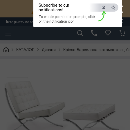
×
Subscribe to our
notifications!
To enable permission prompts, click
ESC
Інтернет-магазин "ЛАМ" - меблі
on the notification icon
КАТАЛОГ
Дивани
Крісло Барселона з отоманкою , б